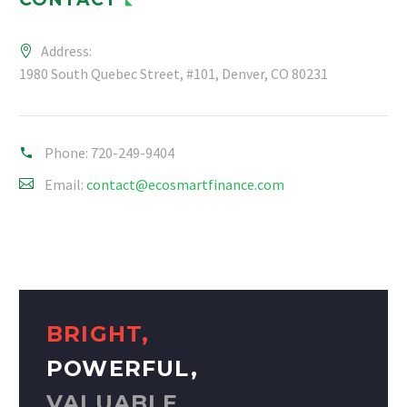
Address:
1980 South Quebec Street, #101, Denver, CO 80231
Phone:
720-249-9404
Email:
contact@ecosmartfinance.com
BRIGHT,
POWERFUL,
VALUABLE