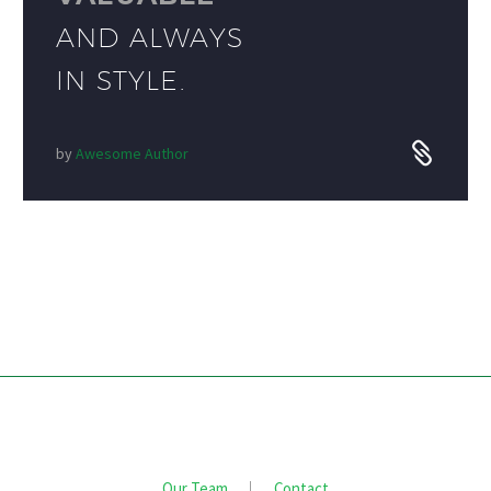
AND ALWAYS
IN STYLE.
by
Awesome Author
Our Team
Contact