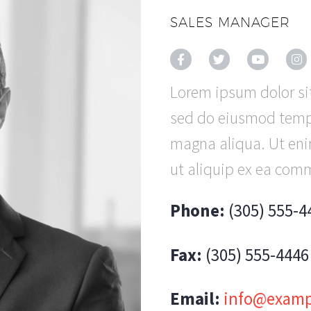
SALES MANAGER
Lorem ipsum dolor sit
sed do eiusmod tempo
magna aliqua. Ut eni
ut aliquip ex ea co
Phone:
(305) 555-4
Fax:
(305) 555-4446
Email:
info@examp