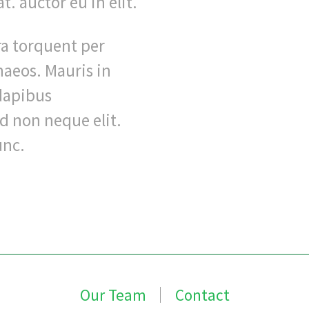
. auctor eu in elit.
ora torquent per
naeos. Mauris in
 dapibus
d non neque elit.
nc.
Our Team
Contact