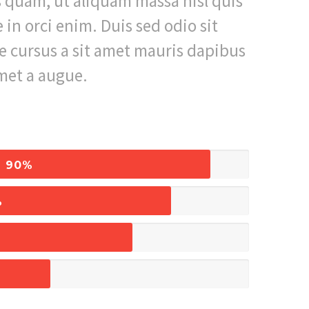
s quam, ut aliquam massa nisl quis
in orci enim. Duis sed odio sit
e cursus a sit amet mauris dapibus
met a augue.
90%
%