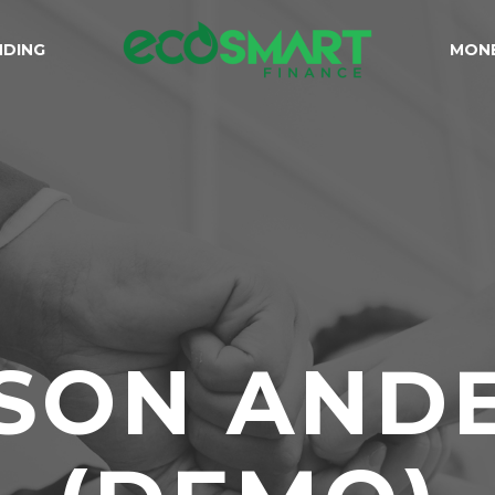
NDING
MONE
SON AND