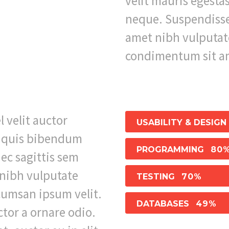
velit mauris egesta
neque. Suspendisse 
amet nibh vulputat
condimentum sit a
 velit auctor
USABILITY & DESIGN
em quis bibendum
PROGRAMMING
80
nec sagittis sem
t nibh vulputate
TESTING
70%
cumsan ipsum velit.
DATABASES
49%
ctor a ornare odio.